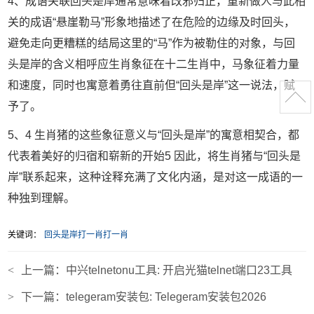
4、成语关联回头是岸通常意味着改邪归正，重新做人与此相
关的成语“悬崖勒马”形象地描述了在危险的边缘及时回头，
避免走向更糟糕的结局这里的“马”作为被勒住的对象，与回
头是岸的含义相呼应生肖象征在十二生肖中，马象征着力量
和速度，同时也寓意着勇往直前但“回头是岸”这一说法，赋
予了。
5、4 生肖猪的这些象征意义与“回头是岸”的寓意相契合，都
代表着美好的归宿和崭新的开始5 因此，将生肖猪与“回头是
岸”联系起来，这种诠释充满了文化内涵，是对这一成语的一
种独到理解。
关键词：
回头是岸打一肖打一肖
<
上一篇：
中兴telnetonu工具: 开启光猫telnet端口23工具
>
下一篇：
telegeram安装包: Telegeram安装包2026