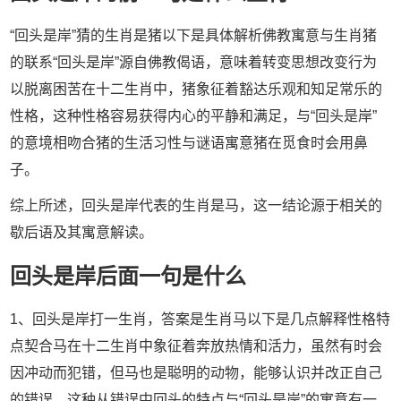
“回头是岸”猜的生肖是猪以下是具体解析佛教寓意与生肖猪
的联系“回头是岸”源自佛教偈语，意味着转变思想改变行为
以脱离困苦在十二生肖中，猪象征着豁达乐观和知足常乐的
性格，这种性格容易获得内心的平静和满足，与“回头是岸”
的意境相吻合猪的生活习性与谜语寓意猪在觅食时会用鼻
子。
综上所述，回头是岸代表的生肖是马，这一结论源于相关的
歇后语及其寓意解读。
回头是岸后面一句是什么
1、回头是岸打一生肖，答案是生肖马以下是几点解释性格特
点契合马在十二生肖中象征着奔放热情和活力，虽然有时会
因冲动而犯错，但马也是聪明的动物，能够认识并改正自己
的错误，这种从错误中回头的特点与“回头是岸”的寓意有一