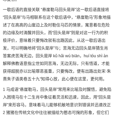
一歇后语的直接关联 “悬崖勒马回头是岸”这一歇后语直接将
“回头是岸”与马相联系在这个歇后语中，“悬崖勒马”形象地描
述了在高高的山崖边上及时勒住马匹的情景，寓意着在危险
的边缘及时清醒并回头，而“回头是岸”则是对这一行为的积
极评价，意味着只要悔改就有出路因此，从这一歇后语出
发，可以明确地将“回头是岸”与；苦海无边回头是岸猜生肖
答案虎苦海无边，回头是岸 kǔ hǎi wú biān，huí tóu shì àn
解释佛教语意指尘世如同苦海，无边无际，只有悟道，才能
获得超脱亦以比喻罪恶虽重，只要悔改，便有出路出处宋·朱
熹朱子语类卷五十九“知得心放，此心便在这里，更何用。
1 马成语“悬崖勒马，回头是岸”常用来比喻及时醒悟，避免陷
入困境马在十二生肖中象征着灵活和迅速，因此，用“回头是
岸”来形容马，意味着马儿能够机敏地意识到错误并迅速改正
2 猪猪在传统文化中往往被描绘为憨态可掬的形象，但它们