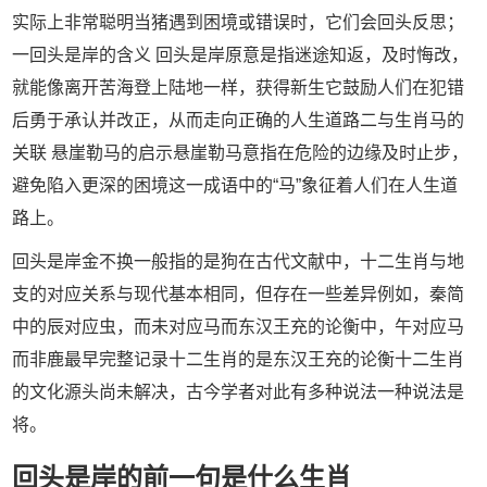
实际上非常聪明当猪遇到困境或错误时，它们会回头反思；
一回头是岸的含义 回头是岸原意是指迷途知返，及时悔改，
就能像离开苦海登上陆地一样，获得新生它鼓励人们在犯错
后勇于承认并改正，从而走向正确的人生道路二与生肖马的
关联 悬崖勒马的启示悬崖勒马意指在危险的边缘及时止步，
避免陷入更深的困境这一成语中的“马”象征着人们在人生道
路上。
回头是岸金不换一般指的是狗在古代文献中，十二生肖与地
支的对应关系与现代基本相同，但存在一些差异例如，秦简
中的辰对应虫，而未对应马而东汉王充的论衡中，午对应马
而非鹿最早完整记录十二生肖的是东汉王充的论衡十二生肖
的文化源头尚未解决，古今学者对此有多种说法一种说法是
将。
回头是岸的前一句是什么生肖