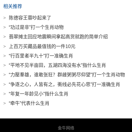
相关推荐
>
陈德容王蓉吵起来了
>
“功过是非”打一个生肖动物
>
翡翠摊主回应地震瞬间拿起高货就跑的简单介绍
>
上百万买藏品最值钱的一件10元
>
“行百里者半九十”打一准确生肖
>
“平地不见半亩田，五湖四海没有水”指什么生肖
>
“力壓羣雄，谁敢张狂？群雌粥粥尽仰望”打一个生肖动物
>
“争逐之心，人皆有之，衝线必先花心思”打一准确生肖
>
“年复一年龄见小”指什么生肖
>
“牵牛”代表什么生肖
金牛网络