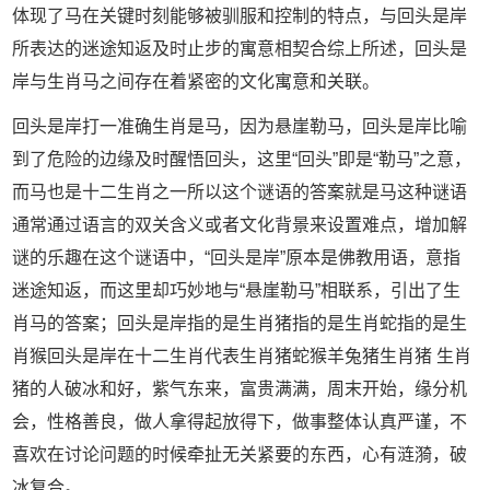
体现了马在关键时刻能够被驯服和控制的特点，与回头是岸
所表达的迷途知返及时止步的寓意相契合综上所述，回头是
岸与生肖马之间存在着紧密的文化寓意和关联。
回头是岸打一准确生肖是马，因为悬崖勒马，回头是岸比喻
到了危险的边缘及时醒悟回头，这里“回头”即是“勒马”之意，
而马也是十二生肖之一所以这个谜语的答案就是马这种谜语
通常通过语言的双关含义或者文化背景来设置难点，增加解
谜的乐趣在这个谜语中，“回头是岸”原本是佛教用语，意指
迷途知返，而这里却巧妙地与“悬崖勒马”相联系，引出了生
肖马的答案；回头是岸指的是生肖猪指的是生肖蛇指的是生
肖猴回头是岸在十二生肖代表生肖猪蛇猴羊兔猪生肖猪 生肖
猪的人破冰和好，紫气东来，富贵满满，周末开始，缘分机
会，性格善良，做人拿得起放得下，做事整体认真严谨，不
喜欢在讨论问题的时候牵扯无关紧要的东西，心有涟漪，破
冰复合。