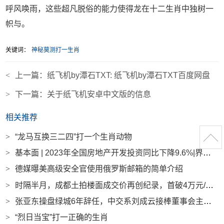
呼风唤雨，这些超凡脱俗的能力使得龙在十二生肖中独树一
帜与。
关键词：
神秘莫测打一生肖
<
上一篇：
纸飞机by潭石TXT: 纸飞机by潭石TXT百度网盘
>
下一篇：
关于纸飞机安卓中文版的信息
相关推荐
>
“龙马互换三二四”打一个生肖动物
>
基本面 | 2023年全国房地产开发投资同比下降9.6%|界面新闻
>
德媒曝美高级安全官使用俄罗斯邮箱的简单介绍
>
时隔半月，成都土拍楼面成交价再创纪录，首破4万元/平方米|界面新闻 · 地产
>
张亚东操盘绿城6年辞任，中交系刘成云接棒董事会主席|界面新闻 · 地产
>
“烈日当宝”打一正确的生肖