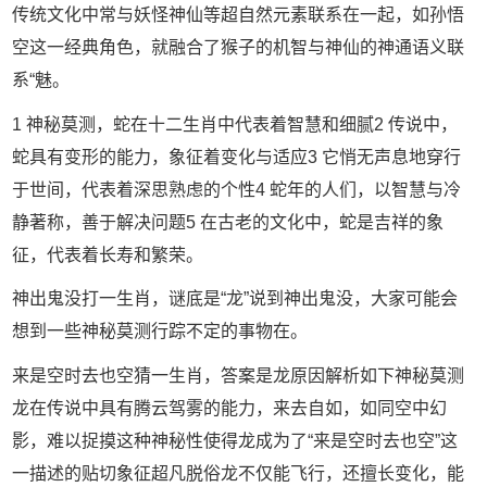
传统文化中常与妖怪神仙等超自然元素联系在一起，如孙悟
空这一经典角色，就融合了猴子的机智与神仙的神通语义联
系“魅。
1 神秘莫测，蛇在十二生肖中代表着智慧和细腻2 传说中，
蛇具有变形的能力，象征着变化与适应3 它悄无声息地穿行
于世间，代表着深思熟虑的个性4 蛇年的人们，以智慧与冷
静著称，善于解决问题5 在古老的文化中，蛇是吉祥的象
征，代表着长寿和繁荣。
神出鬼没打一生肖，谜底是“龙”说到神出鬼没，大家可能会
想到一些神秘莫测行踪不定的事物在。
来是空时去也空猜一生肖，答案是龙原因解析如下神秘莫测
龙在传说中具有腾云驾雾的能力，来去自如，如同空中幻
影，难以捉摸这种神秘性使得龙成为了“来是空时去也空”这
一描述的贴切象征超凡脱俗龙不仅能飞行，还擅长变化，能